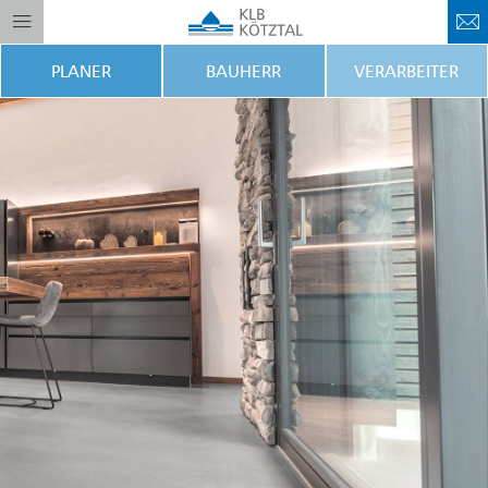
PLANER
BAUHERR
VERARBEITER