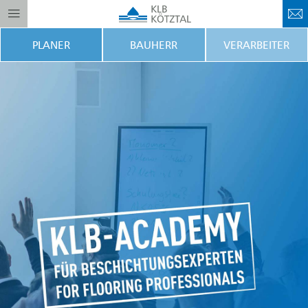
PLANER
BAUHERR
VERARBEITER